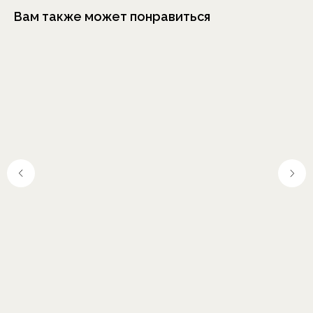
Вам также может понравиться
Москва, Шелапутинский
пер., д.6, с.3
+7 (985) 837 88 80