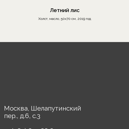
О бренде
Летний лис
Отзывы
Холст, масло, 50х70 см, 2019 год
Сотрудничество
Выставки
Блог
Контакты
Украшения
Предметы декора
Картины
Порядок оплаты
Доставка