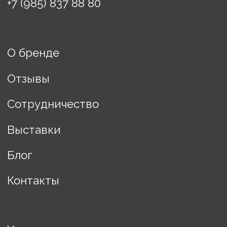
Политика конфиденциальности
Договор оферты
ИП Винькова Евгения
Борисовна
ИНН: 770503457608
Разработка сайта Changes