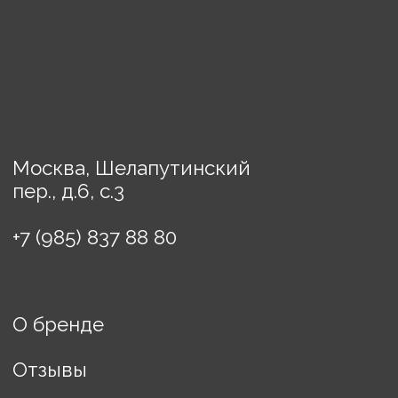
Предметы декора
Картины
Порядок оплаты
Доставка
Политика конфиденциальности
Договор оферты
ИП Винькова Евгения
Борисовна
ИНН: 770503457608