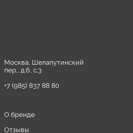
Украшения
Предметы декора
Картины
Порядок оплаты
Доставка
Политика конфиденциальности
Договор оферты
ИП Винькова Евгения
Борисовна
ИНН: 770503457608