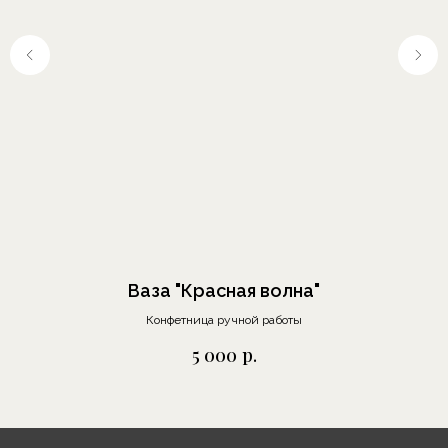
Москва, Шелапутинский
пер., д.6, с.3
+7 (985) 837 88 80
О бренде
Отзывы
Сотрудничество
Ваза "Красная волна"
Выставки
Конфетница ручной работы
о
р.
5 000
Блог
Контакты