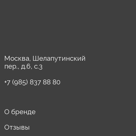
Предметы декора
Картины
Порядок оплаты
Доставка
Политика конфиденциальности
Договор оферты
ИП Винькова Евгения
Борисовна
ИНН: 770503457608