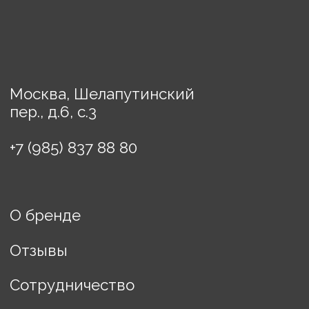
Картины
Порядок оплаты
Доставка
Политика конфиденциальности
Договор оферты
ИП Винькова Евгения
Борисовна
ИНН: 770503457608