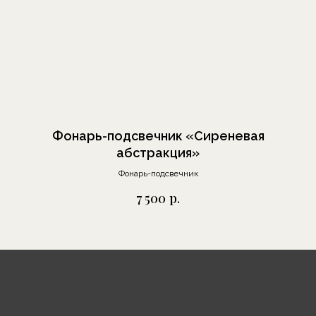
Москва, Шелапутинский
пер., д.6, с.3
+7 (985) 837 88 80
О бренде
Фонарь-подсвечник «Сиреневая
Отзывы
абстракция»
Сотрудничество
Фонарь-подсвечник
Выставки
р.
7 500
Блог
Контакты
Украшения
Предметы декора