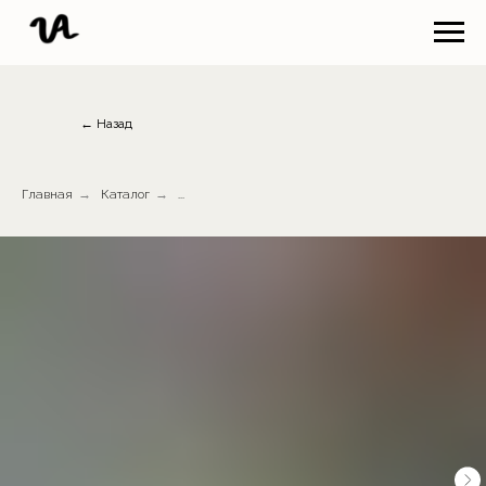
← Назад
Главная
→
Каталог
→
...