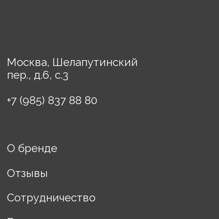
Картины
Порядок оплаты
Доставка
Политика конфиденциальности
Договор оферты
ИП Винькова Евгения
Борисовна
ИНН: 770503457608