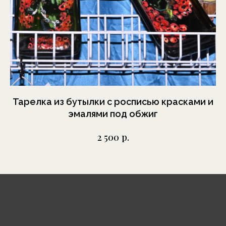
Москва, Шелапутинский
пер., д.6, с.3
+7 (985) 837 88 80
О бренде
Отзывы
Тарелка из бутылки с росписью красками и
Ф
эмалями под обжиг
Сотрудничество
Выставки
р.
2 500
Блог
Контакты
Украшения
Предметы декора