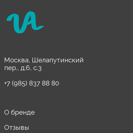
Украшения
Предметы декора
Картины
Порядок оплаты
Доставка
Политика конфиденциальности
Договор оферты
ИП Винькова Евгения
Борисовна
ИНН: 770503457608