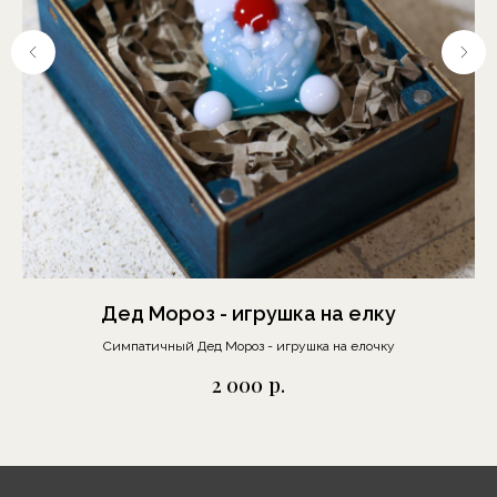
Москва, Шелапутинский
пер., д.6, с.3
+7 (985) 837 88 80
О бренде
Отзывы
Сотрудничество
Дед Мороз - игрушка на елку
Выставки
Симпатичный Дед Мороз - игрушка на елочку
р.
2 000
Блог
Контакты