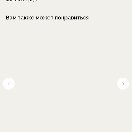
центра в 2024 году
Вам также может понравиться
Москва, Шелапутинский
пер., д.6, с.3
+7 (985) 837 88 80