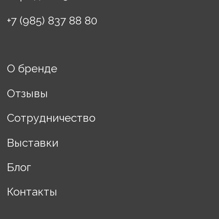
Доставка
Политика конфиденциальности
Договор оферты
ИП Винькова Евгения
Борисовна
ИНН: 770503457608
Разработка сайта Changes