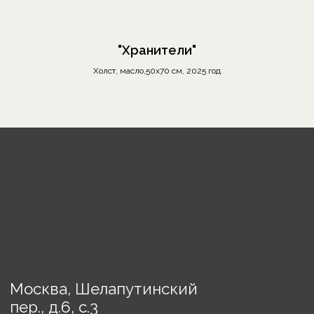
О бренде
"Хранители"
Отзывы
Холст, масло,50х70 см, 2025 год
Сотрудничество
Выставки
Блог
Контакты
Украшения
Предметы декора
Картины
Порядок оплаты