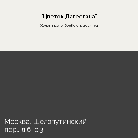
О бренде
"Цветок Дагестана"
Отзывы
Холст, масло, 60х80 см, 2023 год
Сотрудничество
Выставки
Блог
Контакты
Украшения
Предметы декора
Картины
Порядок оплаты