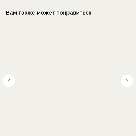
Вам также может понравиться
Москва, Шелапутинский
пер., д.6, с.3
+7 (985) 837 88 80