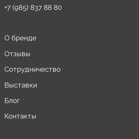
Доставка
Политика конфиденциальности
Договор оферты
ИП Винькова Евгения
Борисовна
ИНН: 770503457608
Разработка сайта Changes