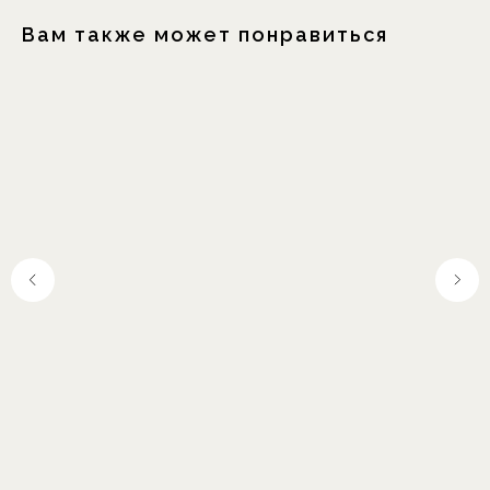
Вам также может понравиться
Москва, Шелапутинский
пер., д.6, с.3
+7 (985) 837 88 80