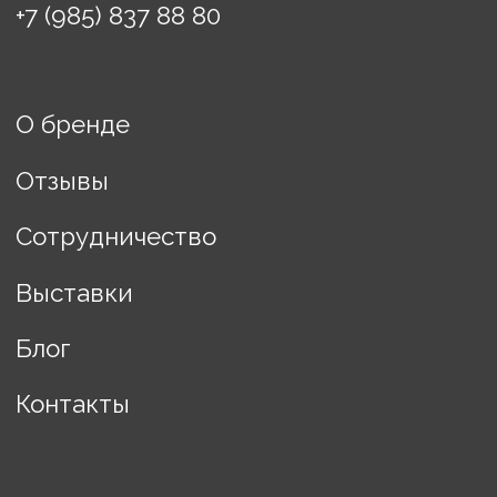
Доставка
Политика конфиденциальности
Договор оферты
ИП Винькова Евгения
Борисовна
ИНН: 770503457608
Разработка сайта Changes