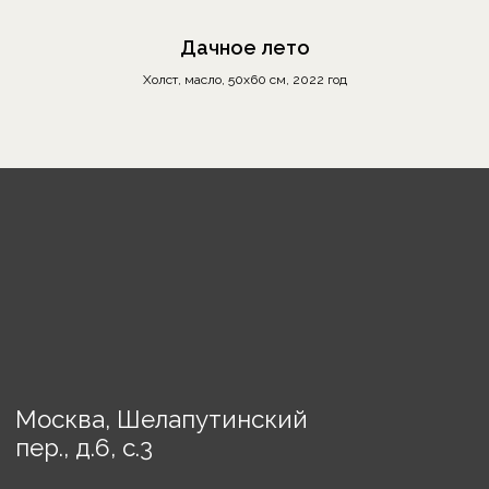
О бренде
Дачное лето
Отзывы
Холст, масло, 50х60 см, 2022 год
Сотрудничество
Выставки
Блог
Контакты
Украшения
Предметы декора
Картины
Порядок оплаты