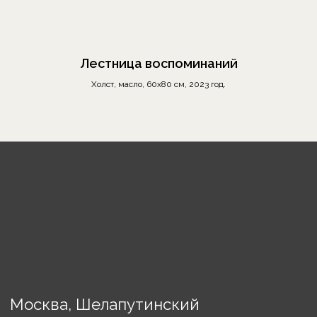
Выставки
Блог
Лестница воспоминаний
Контакты
Холст, масло, 60х80 см, 2023 год.
Украшения
Предметы декора
Картины
Порядок оплаты
Доставка