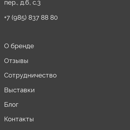
Политика конфиденциальности
Договор оферты
ИП Винькова Евгения
Борисовна
ИНН: 770503457608
Разработка сайта Changes