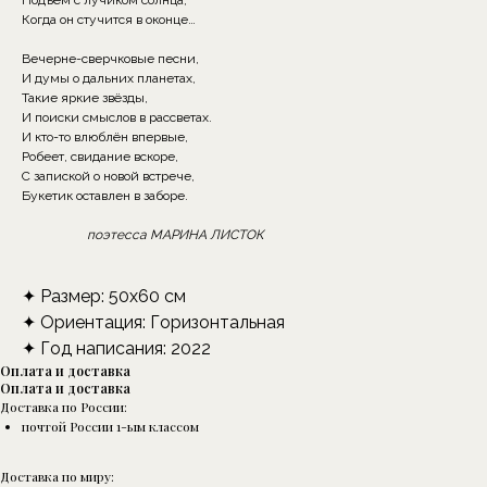
Подъём с лучиком солнца,
Когда он стучится в оконце…
Вечерне-сверчковые песни,
И думы о дальних планетах,
Такие яркие звёзды,
И поиски смыслов в рассветах.
И кто-то влюблён впервые,
Робеет, свидание вскоре,
С запиской о новой встрече,
Букетик оставлен в заборе.
поэтесса МАРИНА ЛИСТОК
✦ Размер: 50х60 см
✦ Ориентация: Горизонтальная
✦ Год написания: 2022
Оплата и доставка
Оплата и доставка
Доставка по России:
почтой России 1-ым классом
Доставка по миру: