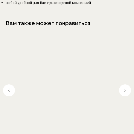
любой удобной для Вас транспортной компанией
Вам также может понравиться
Москва, Шелапутинский
пер., д.6, с.3
+7 (985) 837 88 80
О бренде
Отзывы
Сотрудничество