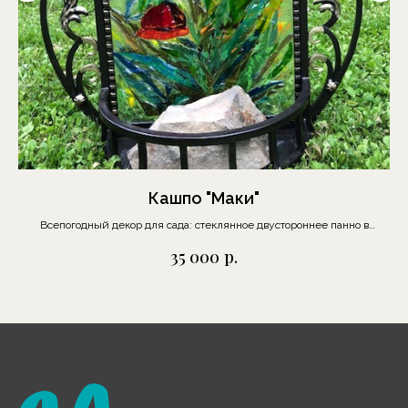
Москва, Шелапутинский
пер., д.6, с.3
+7 (985) 837 88 80
О бренде
Отзывы
Кашпо "Маки"
Сотрудничество
Всепогодный декор для сада: стеклянное двустороннее панно в
кованой металлической раме.
Выставки
р.
35 000
Блог
Контакты
Украшения
Предметы декора