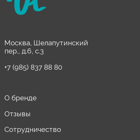
Картины
Порядок оплаты
Доставка
Политика конфиденциальности
Договор оферты
ИП Винькова Евгения
Борисовна
ИНН: 770503457608