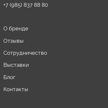
Договор оферты
ИП Винькова Евгения
Борисовна
ИНН: 770503457608
Разработка сайта Changes