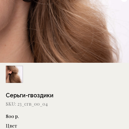
Серьги-гвоздики
SKU:
23_сгв_00_04
р.
800
Цвет