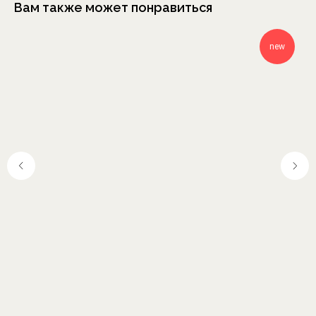
Вам также может понравиться
new
Москва, Шелапутинский
пер., д.6, с.3
+7 (985) 837 88 80
О бренде
Отзывы
Сотрудничество