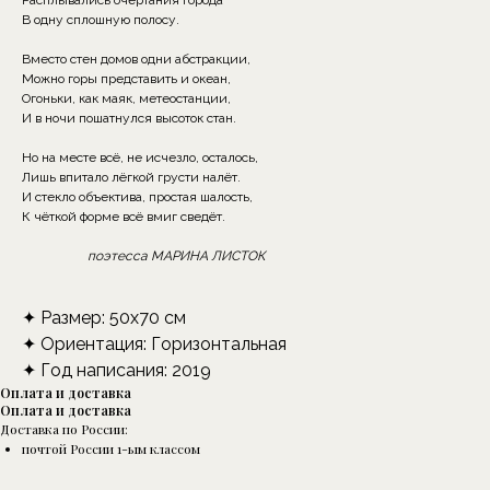
Расплывались очертания города
В одну сплошную полосу.
Вместо стен домов одни абстракции,
Можно горы представить и океан,
Огоньки, как маяк, метеостанции,
И в ночи пошатнулся высоток стан.
Но на месте всё, не исчезло, осталось,
Лишь впитало лёгкой грусти налёт.
И стекло объектива, простая шалость,
К чёткой форме всё вмиг сведёт.
поэтесса МАРИНА ЛИСТОК
✦ Размер: 50х70 см
✦ Ориентация: Горизонтальная
✦ Год написания: 2019
Оплата и доставка
Оплата и доставка
Доставка по России:
почтой России 1-ым классом