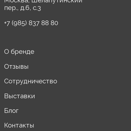
Политика конфиденциальности
Договор оферты
ИП Винькова Евгения
Борисовна
ИНН: 770503457608
Разработка сайта Changes