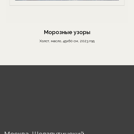
Сотрудничество
Выставки
Блог
Морозные узоры
Контакты
Холст, масло, 45х60 см, 2023 год
Украшения
Предметы декора
Картины
Порядок оплаты
Доставка