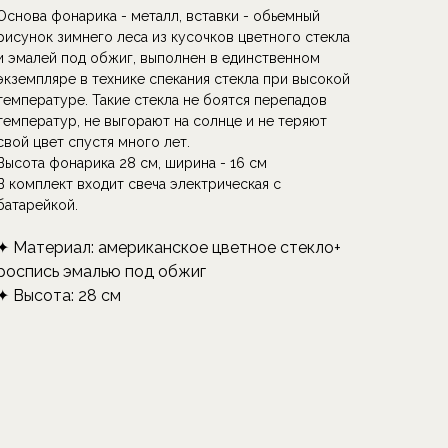
Основа фонарика - металл, вставки - обьемный
рисунок зимнего леса из кусочков цветного стекла
и эмалей под обжиг, выполнен в единственном
экземпляре в технике спекания стекла при высокой
температуре. Такие стекла не боятся перепадов
температур, не выгорают на солнце и не теряют
свой цвет спустя много лет.
Высота фонарика 28 см, ширина - 16 см
В комплект входит свеча электрическая с
батарейкой.
✦ Материал: американское цветное стекло+
роспись эмалью под обжиг
✦ Высота: 28 см