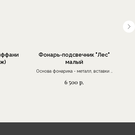
Тиффани
Фонарь-подсвечник "Лес"
аж)
малый
«
Основа фонарика - металл, вставки -
стекло, роспись эмалями под обжиг,
р.
6 500
6 панно с рисунком, выполнен в
единственном экземпляре в технике
спекания стекла привысокой
температуре.