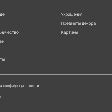
де
Украшения
ы
Предметы декора
дничество
Картины
ки
кты
а конфиденциальности
р