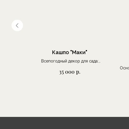
 мир"
Кашпо "Маки"
в
Всепогодный декор для сада:
стеклянное двустороннее панно в
Осно
р.
35 000
кованой металлической раме.
ст