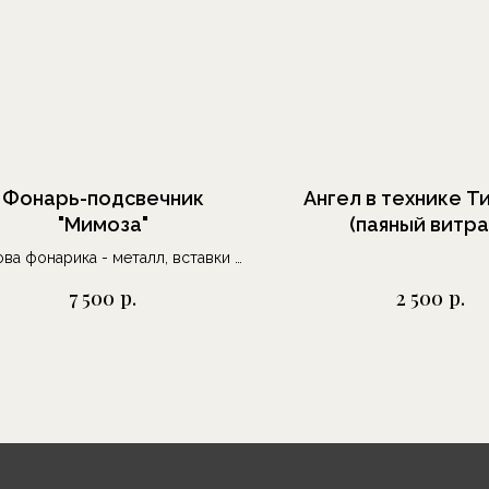
Фонарь-подсвечник
Ангел в технике 
"Мимоза"
(паяный витр
ва фонарика - металл, вставки -
екло с росписью эмалями под
р.
р.
7 500
2 500
обжиг.