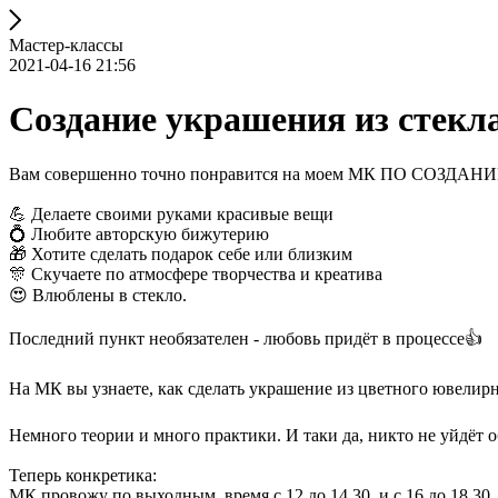
Мастер-классы
2021-04-16 21:56
Создание украшения из стекл
Вам совершенно точно понравится на моем МК ПО СОЗДА
💪 Делаете своими руками красивые вещи
💍 Любите авторскую бижутерию
🎁 Хотите сделать подарок себе или близким
🎊 Скучаете по атмосфере творчества и креатива
😍 Влюблены в стекло.
Последний пункт необязателен - любовь придёт в процессе👍
На МК вы узнаете, как сделать украшение из цветного ювелир
Немного теории и много практики. И таки да, никто не уйдёт 
Теперь конкретика:
МК провожу по выходным, время с 12 до 14.30, и с 16 до 18.30. 