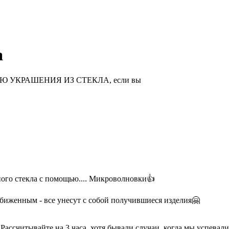
а
НИЮ УКРАШЕНИЯ ИЗ СТЕКЛА, если вы
ного стекла с помощью.... Микроволновки👍
обиженным - все унесут с собой получившиеся изделия🤗
Рассчитывайте на 3 часа, хотя бывали случаи, когда мы успевали и